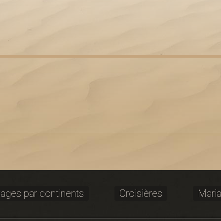
ages par continents
Croisières
Mari