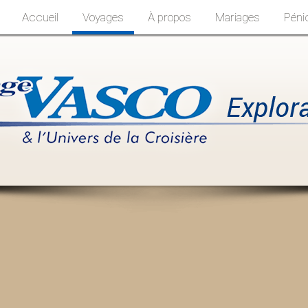
Accueil
Voyages
À propos
Mariages
Péni